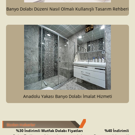
Banyo Dolabı Düzeni Nasıl Olmalı Kullanışlı Tasarım Rehberi
Anadolu Yakası Banyo Dolabı İmalat Hizmeti
%30 İndirimli Mutfak Dolabı Fiyatları
Bizden Haberler
kor Tadilat, mutfak yenileme ve özel ölçü
mli Ev Yenileme Fiyatları