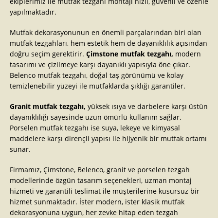
ekiplerimiz ile mutfak tezgahı montajı hızlı, güvenli ve özenle
yapılmaktadır.
Mutfak dekorasyonunun en önemli parçalarından biri olan
mutfak tezgahları, hem estetik hem de dayanıklılık açısından
doğru seçim gerektirir.
Çimstone mutfak tezgahı,
modern
tasarımı ve çizilmeye karşı dayanıklı yapısıyla öne çıkar.
Belenco mutfak tezgahı, doğal taş görünümü ve kolay
temizlenebilir yüzeyi ile mutfaklarda şıklığı garantiler.
Granit mutfak tezgahı,
yüksek ısıya ve darbelere karşı üstün
dayanıklılığı sayesinde uzun ömürlü kullanım sağlar.
Porselen mutfak tezgahı ise suya, lekeye ve kimyasal
maddelere karşı dirençli yapısı ile hijyenik bir mutfak ortamı
sunar.
Firmamız, Çimstone, Belenco, granit ve porselen tezgah
modellerinde özgün tasarım seçenekleri, uzman montaj
hizmeti ve garantili teslimat ile müşterilerine kusursuz bir
hizmet sunmaktadır. İster modern, ister klasik mutfak
dekorasyonuna uygun, her zevke hitap eden tezgah