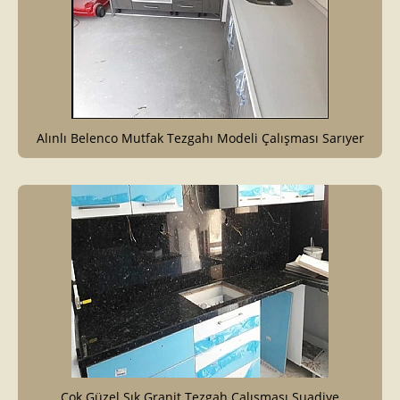
Alınlı Belenco Mutfak Tezgahı Modeli Çalışması Sarıyer
Çok Güzel Şık Granit Tezgah Çalışması Suadiye