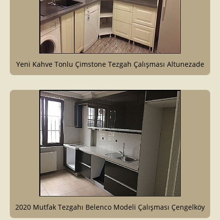
Yeni Kahve Tonlu Çimstone Tezgah Çalışması Altunezade
2020 Mutfak Tezgahı Belenco Modeli Çalışması Çengelköy