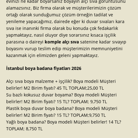
evinizi ne kadar boyarsanız boyayın alçı sıva görüntüsünü
alamazsınız. Biz firma olarak ve müşterilerimizin çözüm
ortağı olarak sunduğumuz çözüm örneğin tadilat ve
yenileme yapacağımız, dairede eğer ki duvar sıvaları kara
sıva ise inanınki firma olarak bu konuda çok fedakarlık
yapmaktayız, nasıl oluyor diye sorarsınız kısaca işçilik
parasına o daireyi
komple alçı sıva
satenine kadar sıvayıp
boyasını vurup teslim edip müşterimizin memnuniyetini
kazanmak için elimizden geleni yapmaktayız.
İstanbul boya badana fiyatları 2026
Alçı sıva boya malzeme + işçilik? Boya modeli Müşteri
belirler! M2 Birim fiyatı? 45 TL TOPLAM;25,00 TL
Su bazlı kokusuz duvar boyama? Boya modeli Müşteri
belirler! M2 Birim fiyatı? 15 TL? TOPLAM; 9,750 TL
Plastik boya duvar boya badana? Boya modeli Müşteri
belirler! M2 Birim fiyatı? 15 TL? TOPLAM;9,750 TL
Yağlı boya badana? Boya modeli Müşteri belirler! 14 TL?
TOPLAM; 8,750 TL