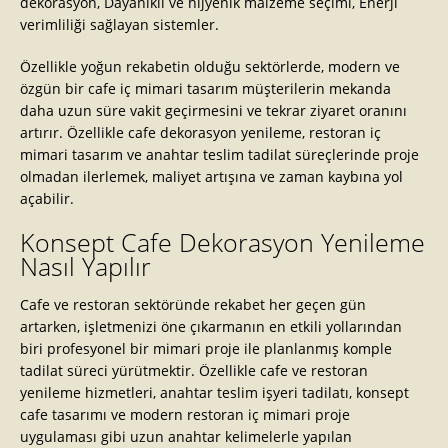
dekorasyon, Dayanıklı ve hijyenik malzeme seçimi, Enerji
verimliliği sağlayan sistemler.
Özellikle yoğun rekabetin olduğu sektörlerde, modern ve
özgün bir cafe iç mimari tasarım müşterilerin mekanda
daha uzun süre vakit geçirmesini ve tekrar ziyaret oranını
artırır. Özellikle cafe dekorasyon yenileme, restoran iç
mimari tasarım ve anahtar teslim tadilat süreçlerinde proje
olmadan ilerlemek, maliyet artışına ve zaman kaybına yol
açabilir.
Konsept Cafe Dekorasyon Yenileme
Nasıl Yapılır
Cafe ve restoran sektöründe rekabet her geçen gün
artarken, işletmenizi öne çıkarmanın en etkili yollarından
biri profesyonel bir mimari proje ile planlanmış komple
tadilat süreci yürütmektir. Özellikle cafe ve restoran
yenileme hizmetleri, anahtar teslim işyeri tadilatı, konsept
cafe tasarımı ve modern restoran iç mimari proje
uygulaması gibi uzun anahtar kelimelerle yapılan