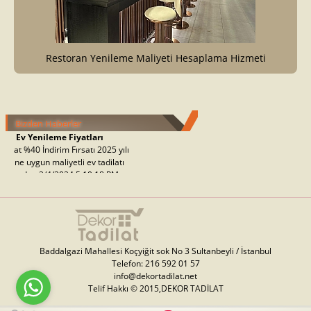
Restoran Yenileme Maliyeti Hesaplama Hizmeti
Bizden Haberler
mli Ev Yenileme Fiyatları
dilat %40 İndirim Fırsatı 2025 yılı
ilerine uygun maliyetli ev tadilatı
maktadır.. 2/4/2024 5:10:18 PM
Baddalgazi Mahallesi Koçyiğit sok No 3 Sultanbeyli / İstanbul
Telefon: 216 592 01 57
info@dekortadilat.net
Telif Hakkı © 2015,DEKOR TADİLAT