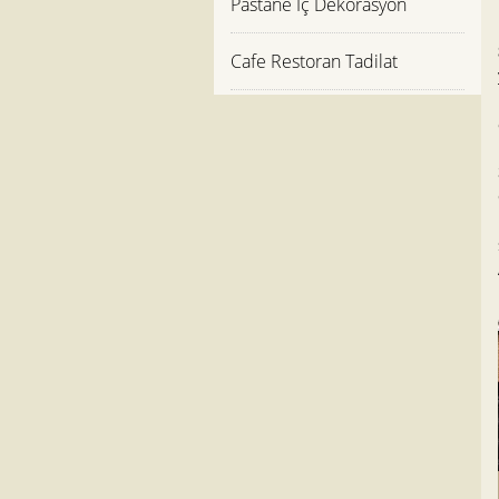
Pastane İç Dekorasyon
Cafe Restoran Tadilat
Projeleri