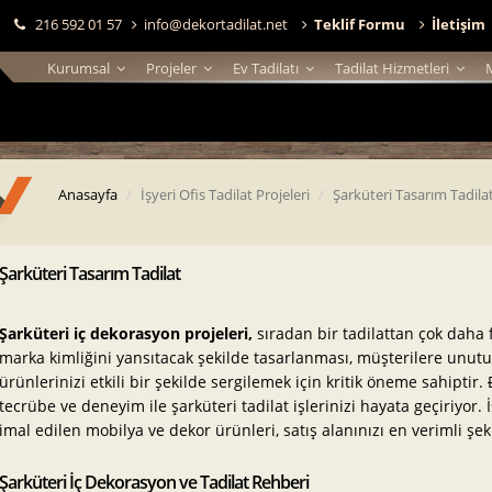
216 592 01 57
info@dekortadilat.net
Teklif Formu
İletişim
Kurumsal
Projeler
Ev Tadilatı
Tadilat Hizmetleri
Anasayfa
İşyeri Ofis Tadilat Projeleri
Şarküteri Tasarım Tadila
Şarküteri Tasarım Tadilat
Şarküteri iç dekorasyon projeleri,
sıradan bir tadilattan çok daha fa
marka kimliğini yansıtacak şekilde tasarlanması, müşterilere unu
ürünlerinizi etkili bir şekilde sergilemek için kritik öneme sahiptir.
tecrübe ve deneyim ile şarküteri tadilat işlerinizi hayata geçiriyor. 
imal edilen mobilya ve dekor ürünleri, satış alanınızı en verimli şe
Şarküteri İç Dekorasyon ve Tadilat Rehberi