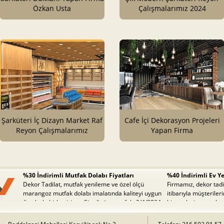
Özkan Usta
Çalışmalarımız 2024
Şarküteri İç Dizayn Market Raf
Cafe İçi Dekorasyon Projeleri
Reyon Çalışmalarımız
Yapan Firma
%30 İndirimli Mutfak Dolabı Fiyatları
%40 İndirimli Ev Ye
Dekor Tadilat, mutfak yenileme ve özel ölçü
Firmamız, dekor tadil
marangoz mutfak dolabı imalatında kaliteyi uygun
itibarıyla müşteriler
fiyatlarla birleştiriyor. Şimdi tüm mutfak. 2/4/2024
hizmetleri sunmakta
4:32:24 PM