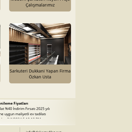
Çalışmalarımız
Sarkuteri Dukkani Yapan Firma
Özkan Usta
nileme Fiyatları
at %40 İndirim Fırsatı 2025 yılı
ine uygun maliyetli ev tadilatı
dır.. 2/4/2024 5:10:18 PM