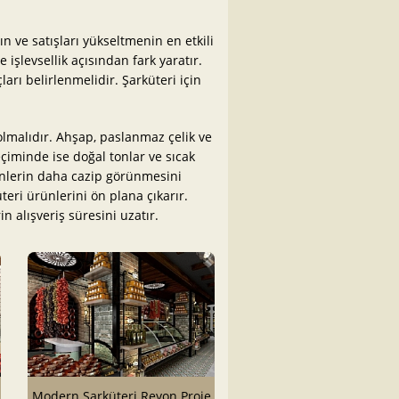
 ve satışları yükseltmenin en etkili
 işlevsellik açısından fark yaratır.
rı belirlenmelidir. Şarküteri için
lmalıdır. Ahşap, paslanmaz çelik ve
çiminde ise doğal tonlar ve sıcak
ünlerin daha cazip görünmesini
üteri ürünlerini ön plana çıkarır.
n alışveriş süresini uzatır.
Modern Şarküteri Reyon Proje