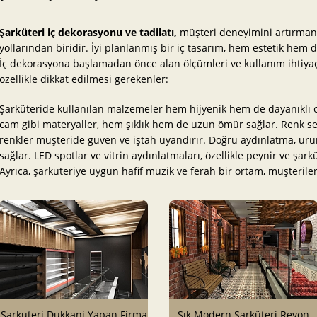
Şarküteri iç dekorasyonu ve tadilatı,
müşteri deneyimini artırmanın
yollarından biridir. İyi planlanmış bir iç tasarım, hem estetik hem de
İç dekorasyona başlamadan önce alan ölçümleri ve kullanım ihtiyaçla
özellikle dikkat edilmesi gerekenler:
Şarküteride kullanılan malzemeler hem hijyenik hem de dayanıklı o
cam gibi materyaller, hem şıklık hem de uzun ömür sağlar. Renk se
renkler müşteride güven ve iştah uyandırır. Doğru aydınlatma, ür
sağlar. LED spotlar ve vitrin aydınlatmaları, özellikle peynir ve şark
Ayrıca, şarküteriye uygun hafif müzik ve ferah bir ortam, müşterileri
Sarkuteri Dukkani Yapan Firma
Şık Modern Şarküteri Reyon